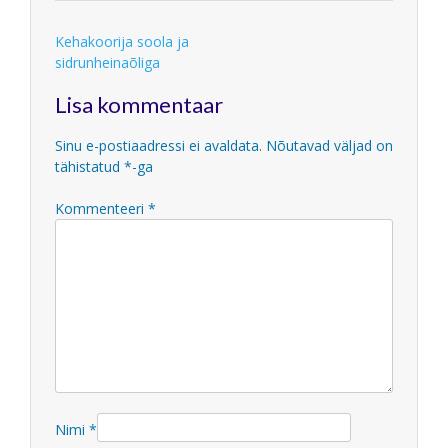
Navigeerimine
Kehakoorija soola ja
sidrunheinaõliga
Lisa kommentaar
Sinu e-postiaadressi ei avaldata.
Nõutavad väljad on
tähistatud
*
-ga
Kommenteeri
*
Nimi
*