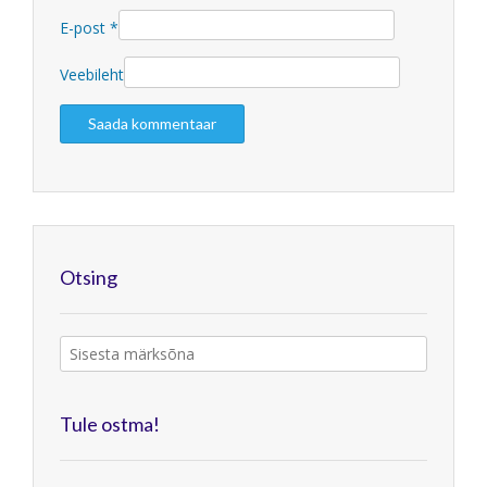
E-post
*
Veebileht
Otsing
Tule ostma!